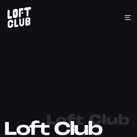
To
na
Loft Club
Loft Club