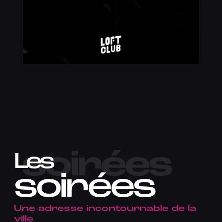
soirées
Les
soirées
Une adresse incontournable de la
ville​